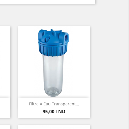
Aperçu rapide

Filtre À Eau Transparent...
Prix
95,00 TND