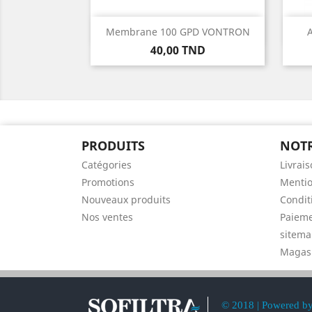
Aperçu rapide

Membrane 100 GPD VONTRON
A
Prix
40,00 TND
PRODUITS
NOTR
Catégories
Livrai
Promotions
Mentio
Nouveaux produits
Conditi
Nos ventes
Paieme
sitem
Magas
© 2018 | Powered b