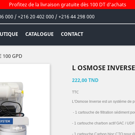
Profitez de la livraison gratuite dès 100 DT d’achats
06 000 / +216 20 402 000 / +216 44 298 000
UTIQUE
CATALOGUE
CONTACT
 100 GPD
L OSMOSE INVERSE
222,00 TND
TTC
L'Osmose Inverse est un système de pur
- 1 cartouche de filtration sédiment po
- 1 cartouche charbon actif GAC / UDF 
- 1 cartouche Carbon bloc CTO pour él