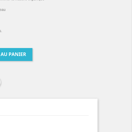
’eau
s.
 AU PANIER