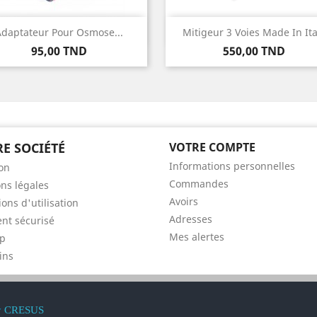
Aperçu rapide
Aperçu rapide


daptateur Pour Osmose...
Mitigeur 3 Voies Made In Ita
Prix
Prix
95,00 TND
550,00 TND
E SOCIÉTÉ
VOTRE COMPTE
Informations personnelles
son
Commandes
ns légales
Avoirs
ons d'utilisation
Adresses
nt sécurisé
Mes alertes
ap
ins
y
CRESUS