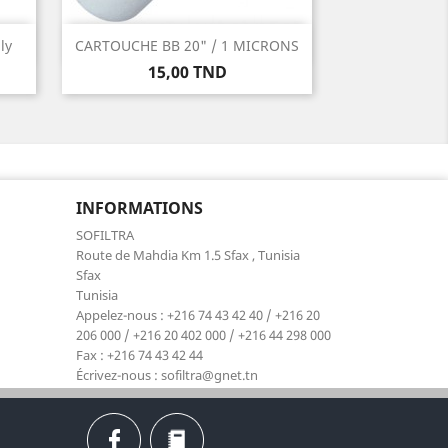
Aperçu rapide

ly
CARTOUCHE BB 20" / 1 MICRONS
Prix
15,00 TND
INFORMATIONS
SOFILTRA
Route de Mahdia Km 1.5 Sfax , Tunisia
Sfax
Tunisia
Appelez-nous :
+216 74 43 42 40 / +216 20
206 000 / +216 20 402 000 / +216 44 298 000
Fax :
+216 74 43 42 44
Écrivez-nous :
sofiltra@gnet.tn