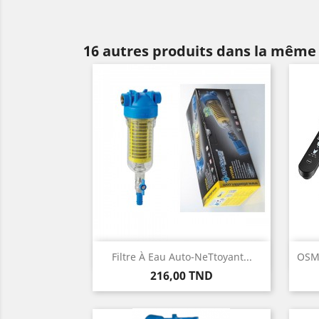
16 autres produits dans la même 
Aperçu rapide

Filtre À Eau Auto-NeTtoyant...
OSM
Prix
216,00 TND