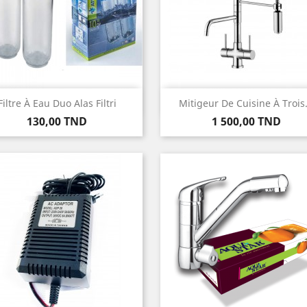
Aperçu rapide
Aperçu rapide


Filtre À Eau Duo Alas Filtri
Mitigeur De Cuisine À Trois.
Prix
Prix
130,00 TND
1 500,00 TND