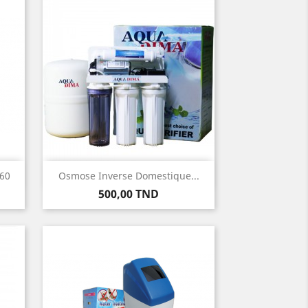
Aperçu rapide

60
Osmose Inverse Domestique...
Prix
500,00 TND