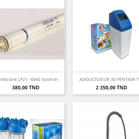
Aperçu rapide
Aperçu rapide


mbrane LP21- 4040 Vontron
ADOUCISSEUR 30 PENTAIR 7
Prix
Prix
380,00 TND
2 350,00 TND