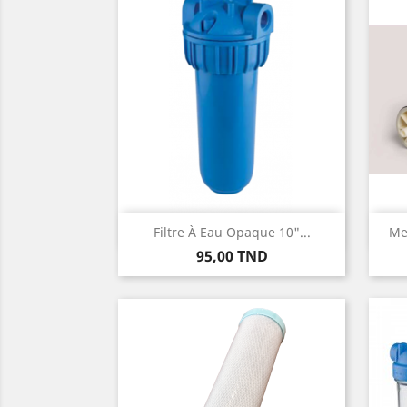
Aperçu rapide

Filtre À Eau Opaque 10"...
Me
Prix
95,00 TND