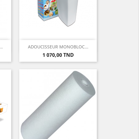
Aperçu rapide

..
ADOUCISSEUR MONOBLOC...
Prix
1 070,00 TND