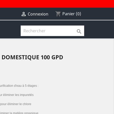
shopping_cart

Panier
(0)
Connexion

 DOMESTIQUE 100 GPD
ification d'eau à 5 étages :
ur éliminer les impuretés
pour éliminer le chlore
iminer la matière organique