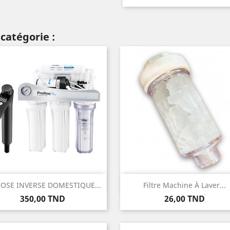
catégorie :
Aperçu rapide
Aperçu rapide


OSE INVERSE DOMESTIQUE...
Filtre Machine À Laver...
Prix
Prix
350,00 TND
26,00 TND