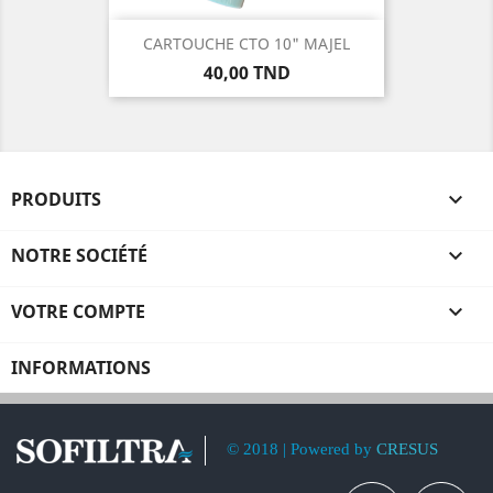
CARTOUCHE CTO 10" MAJEL
Prix
40,00 TND
PRODUITS

NOTRE SOCIÉTÉ

VOTRE COMPTE

INFORMATIONS
© 2018 | Powered by
CRESUS