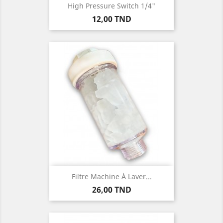
High Pressure Switch 1/4"
Prix
12,00 TND
Filtre Machine À Laver...
Prix
26,00 TND