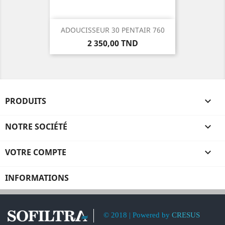
ADOUCISSEUR 30 PENTAIR 760
Prix
2 350,00 TND
PRODUITS

NOTRE SOCIÉTÉ

VOTRE COMPTE

INFORMATIONS
© 2018 | Powered by
CRESUS