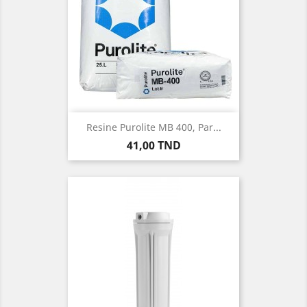
Resine Purolite MB 400, Par...
Prix
41,00 TND