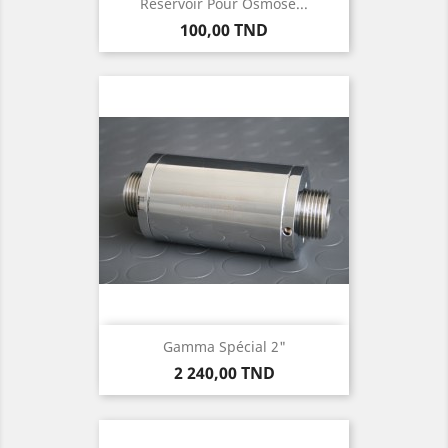
Réservoir Pour Osmose...
Prix
100,00 TND
Gamma Spécial 2"
Prix
2 240,00 TND