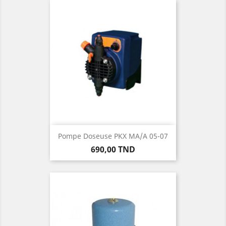
Pompe Doseuse PKX MA/A 05-07
Prix
690,00 TND