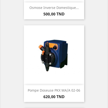
Osmose Inverse Domestique...
Prix
500,00 TND
Pompe Doseuse PKX MA/A 02-06
Prix
620,00 TND