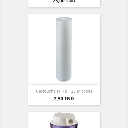
Prix
25,00 TND
Cartouche PP 10'' 25 Microns
Prix
2,50 TND