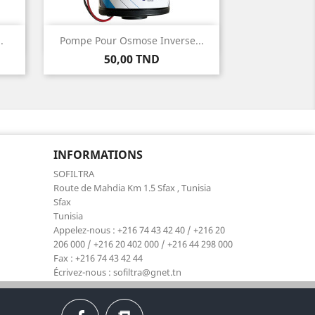
Aperçu rapide

.
Pompe Pour Osmose Inverse...
Prix
50,00 TND
INFORMATIONS
SOFILTRA
Route de Mahdia Km 1.5 Sfax , Tunisia
Sfax
Tunisia
Appelez-nous :
+216 74 43 42 40 / +216 20
206 000 / +216 20 402 000 / +216 44 298 000
Fax :
+216 74 43 42 44
Écrivez-nous :
sofiltra@gnet.tn