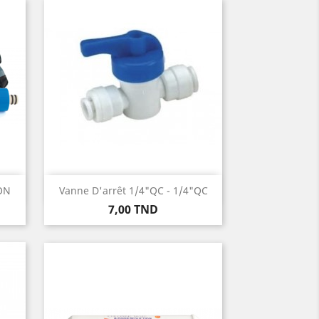
Aperçu rapide

ON
Vanne D'arrêt 1/4"QC - 1/4"QC
Prix
7,00 TND