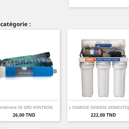
catégorie :
Aperçu rapide
Aperçu rapide


embrane 50 GPD VONTRON
L OSMOSE INVERSE DOMESTIQU
Prix
Prix
26,00 TND
222,00 TND