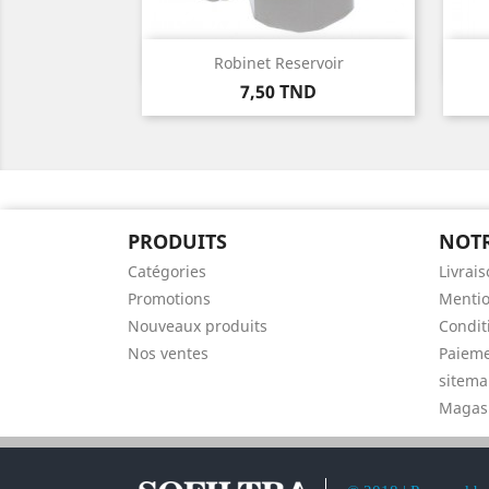
Aperçu rapide

Robinet Reservoir
Prix
7,50 TND
PRODUITS
NOTR
Catégories
Livrai
Promotions
Mentio
Nouveaux produits
Conditi
Nos ventes
Paieme
sitem
Magas