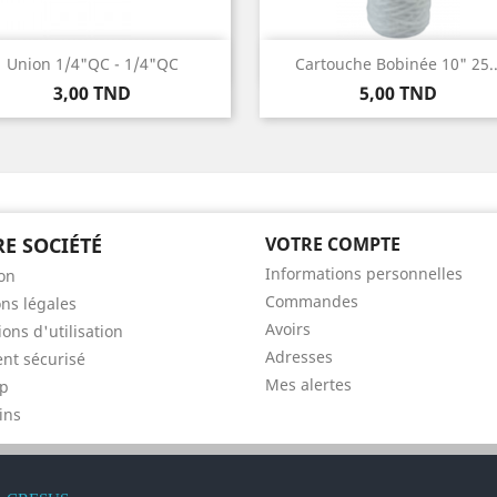
Aperçu rapide
Aperçu rapide


Union 1/4"QC - 1/4"QC
Cartouche Bobinée 10" 25..
Prix
Prix
3,00 TND
5,00 TND
E SOCIÉTÉ
VOTRE COMPTE
Informations personnelles
son
Commandes
ns légales
Avoirs
ons d'utilisation
Adresses
nt sécurisé
Mes alertes
ap
ins