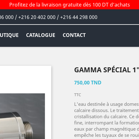
Profitez de la livraison gratuite dès 100 DT d’achats
06 000 / +216 20 402 000 / +216 44 298 000
UTIQUE
CATALOGUE
CONTACT
GAMMA SPÉCIAL 1
750,00 TND
TTC
L'eau destinée à usage domest
calcaire dissous. Le traiteme
cristallisation du calcaire. Ce
fine, interrompant la formatio
eaux par champ magnétique dés
empêche les tuyaux de se rouil