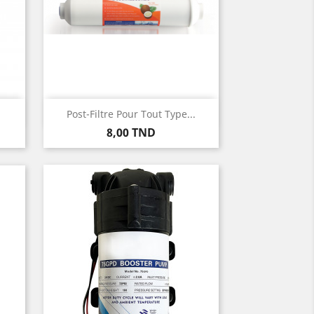
Aperçu rapide

Post-Filtre Pour Tout Type...
Prix
8,00 TND