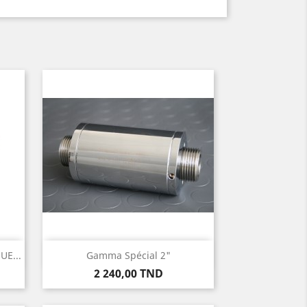
Aperçu rapide

E...
Gamma Spécial 2"
Prix
2 240,00 TND