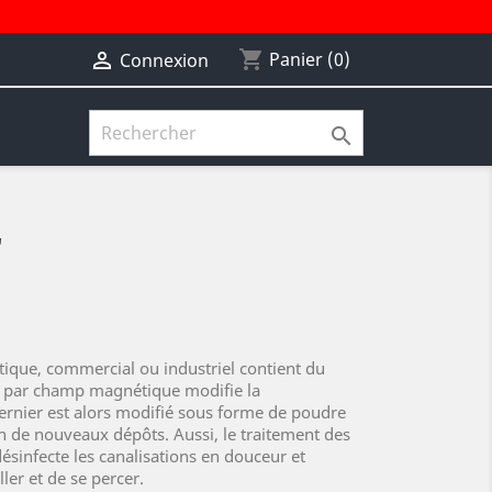
shopping_cart

Panier
(0)
Connexion

"
ique, commercial ou industriel contient du
nt par champ magnétique modifie la
 dernier est alors modifié sous forme de poudre
n de nouveaux dépôts. Aussi, le traitement des
infecte les canalisations en douceur et
ler et de se percer.