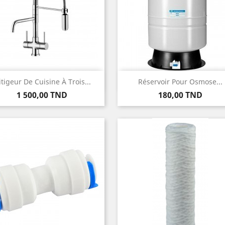
Aperçu rapide
Aperçu rapide


tigeur De Cuisine À Trois...
Réservoir Pour Osmose...
Prix
Prix
1 500,00 TND
180,00 TND