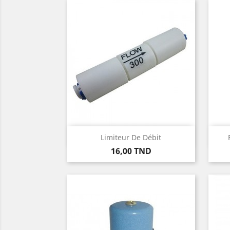
Aperçu rapide

Limiteur De Débit
Prix
16,00 TND