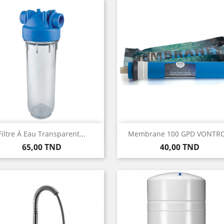
Aperçu rapide
Aperçu rapide


Filtre À Eau Transparent...
Membrane 100 GPD VONTR
Prix
Prix
65,00 TND
40,00 TND