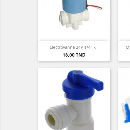
Aperçu rapide

Electrovanne 24V 1/4" -...
Mi
Prix
18,00 TND