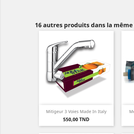
16 autres produits dans la même 
Aperçu rapide

Mitigeur 3 Voies Made In Italy
M
Prix
550,00 TND